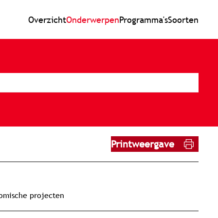
Overzicht
Onderwerpen
Programma's
Soorten
Printweergave
nomische projecten