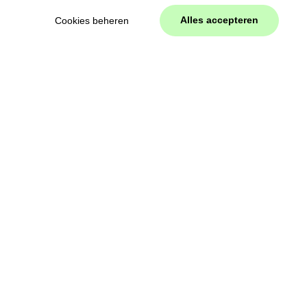
Alles accepteren
Cookies beheren
©
2026
Subsidiebeleidskaart Texel