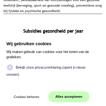
isolement, bereikbaarheid van voorzieningen voor een gezonde
leefstijl (beweging, sport en gezonde voeding), preventieve zorg
bij fysieke en psychische gezondheid.
subsidies gezondheid per jaar
Wij gebruiken cookies
Wij maken gebruik van cookies voor het tonen van de
verdeling soorten subsidies binnen gezondheid
grafieken.
Bekijk onze privacyverklaring (opent in nieuw
Soorten
venster)
©
2026
Subsidiebeleidskaart Texel
Alles accepteren
Cookies beheren
WEB
JONGENS
Joomla
|
Cookies beheren