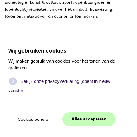
archeologie, kunst & cultuur, sport, openbaar groen en
(openlucht) recreatie. En over het aanbod, huisvesting,
tereinen, initiatieven en evenementen hiervan.
subsidie onderwerpen programma 5 per jaar
Wij gebruiken cookies
Wij maken gebruik van cookies voor het tonen van de
grafieken.
verdeling subsidie onderwerpen binnen
programma 5
Bekijk onze privacyverklaring (opent in nieuw
venster)
©
2026
Subsidiebeleidskaart Texel
Alles accepteren
Cookies beheren
WEB
JONGENS
Jooml
|
Cookies beheren