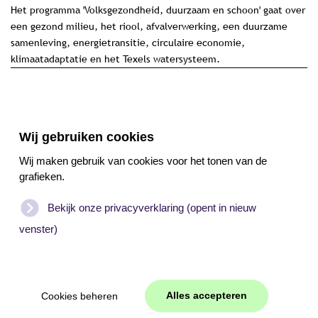
Het programma 'Volksgezondheid, duurzaam en schoon' gaat over
een gezond milieu, het riool, afvalverwerking, een duurzame
samenleving, energietransitie, circulaire economie,
klimaatadaptatie en het Texels watersysteem.
subsidie onderwerpen programma 7 per jaar
Wij gebruiken cookies
Wij maken gebruik van cookies voor het tonen van de
grafieken.
verdeling subsidie onderwerpen binnen
Bekijk onze privacyverklaring (opent in nieuw
programma 7
venster)
©
2026
Subsidiebeleidskaart Texel
Alles accepteren
Cookies beheren
WEB
JONGENS
Joomla
|
Cookies beheren